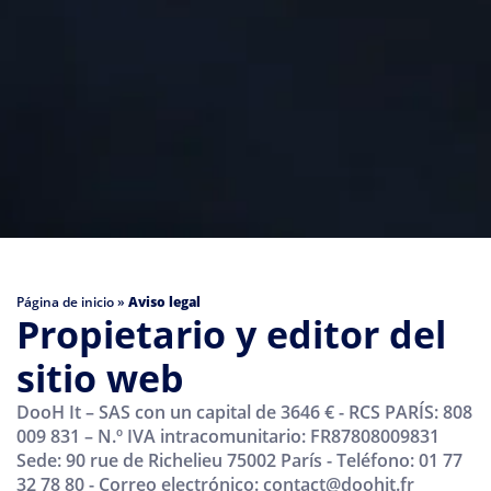
Página de inicio
»
Aviso legal
Propietario y editor del
sitio web
DooH It – SAS con un capital de 3646 € - RCS PARÍS: 808
009 831 – N.º IVA intracomunitario: FR87808009831
Sede: 90 rue de Richelieu 75002 París - Teléfono: 01 77
32 78 80 - Correo electrónico: contact@doohit.fr