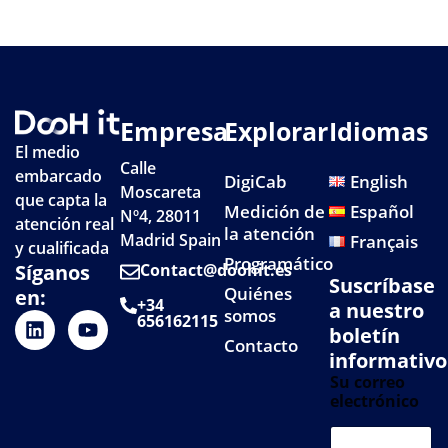
Empresa
Explorar
Idiomas
El medio
Calle
embarcado
DigiCab
English
Moscareta
que capta la
Medición de
Español
Nº4, 28011
atención real
la atención
Madrid Spain
Français
y cualificada
Programático
Síganos
Contact@doohit.es
Suscríbase
Quiénes
en:
+34
a nuestro
somos
656162115
boletín
Contacto
informativo
Su correo
electrónico