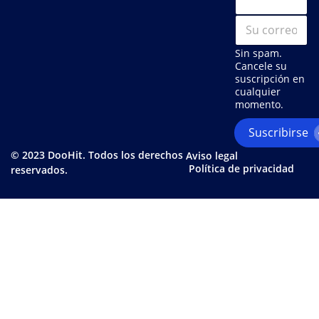
S
u
c
Sin spam.
o
Cancele su
r
suscripción en
r
cualquier
e
momento.
o
e
Suscribirse
l
© 2023 DooHit. Todos los derechos
e
Aviso legal
Política de privacidad
c
reservados.
t
r
ó
n
i
c
o
*